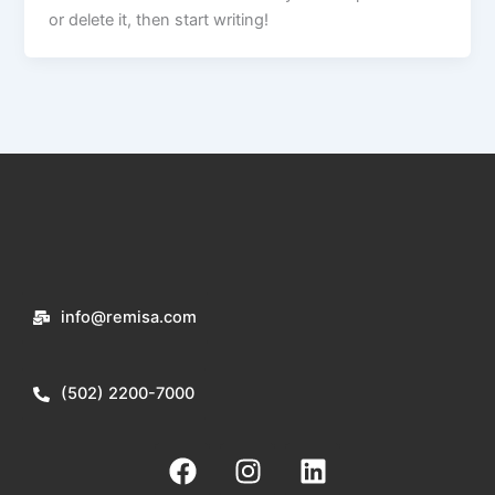
or delete it, then start writing!
info@remisa.com
(502) 2200-7000
F
I
L
a
n
i