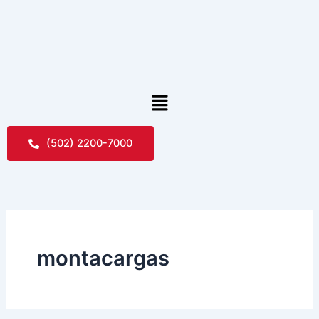
Skip
to
content
Menu
(502) 2200-7000
montacargas