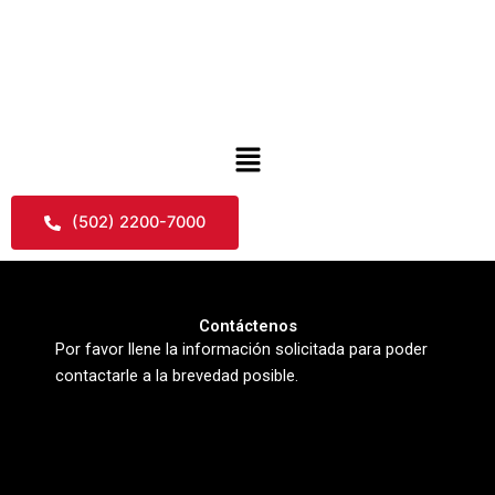
Skip
to
content
Menu
(502) 2200-7000
Contáctenos
Por favor llene la información solicitada para poder
contactarle a la brevedad posible.