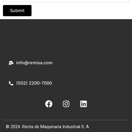
info@remisa.com
(502) 2200-7000
F
I
L
a
n
i
c
s
n
e
t
k
© 2024. Renta de Maquinaria Industrial S. A.
b
a
e