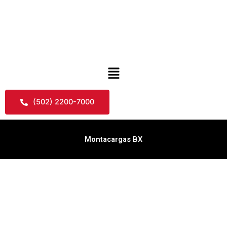
Skip
to
content
Menu
(502) 2200-7000
Montacargas BX